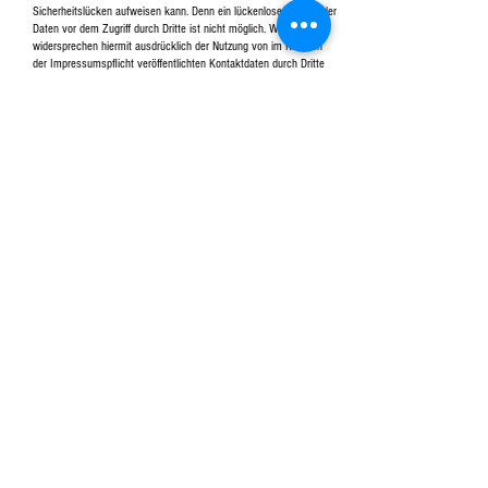
Sicherheitslücken aufweisen kann. Denn ein lückenloser Schutz der
Daten vor dem Zugriff durch Dritte ist nicht möglich. Wir
widersprechen hiermit ausdrücklich der Nutzung von im Rahmen
der Impressumspflicht veröffentlichten Kontaktdaten durch Dritte
zur Übersendung von nicht ausdrücklich angeforderter Werbung
und Informationsmaterialien. Die Betreiber dieser Seiten behalten
sich ausdrücklich vor, im Fall der unverlangten Zusendung von
Werbeinformationen, etwa durch Spam-Mails, rechtliche Schritte
einzuleiten.
Soziale Netzwerke
AGB
KONTAKT
© 2014 by Omfakio Greek Olive Oil.
Omfakio@gmail.com
Tel.00306946077399