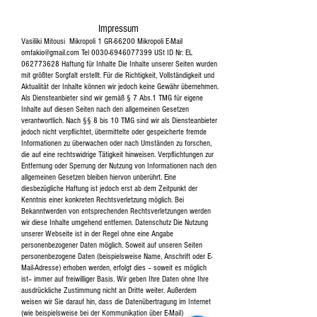
Impressum
Vasiliki Mitousi Mikropoli 1 GR-66200 Mikropoli E-Mail
omfakio@gmail.com
Tel
0030-6946077399
USt ID Nr: EL
062773628
Haftung für Inhalte Die Inhalte unserer Seiten wurden
mit größter Sorgfalt erstellt. Für die Richtigkeit, Vollständigkeit und
Aktualität der Inhalte können wir jedoch keine Gewähr übernehmen.
Als Diensteanbieter sind wir gemäß § 7 Abs.1 TMG für eigene
Inhalte auf diesen Seiten nach den allgemeinen Gesetzen
verantwortlich. Nach §§ 8 bis 10 TMG sind wir als Diensteanbieter
jedoch nicht verpflichtet, übermittelte oder gespeicherte fremde
Informationen zu überwachen oder nach Umständen zu forschen,
die auf eine rechtswidrige Tätigkeit hinweisen. Verpflichtungen zur
Entfernung oder Sperrung der Nutzung von Informationen nach den
allgemeinen Gesetzen bleiben hiervon unberührt. Eine
diesbezügliche Haftung ist jedoch erst ab dem Zeitpunkt der
Kenntnis einer konkreten Rechtsverletzung möglich. Bei
Bekanntwerden von entsprechenden Rechtsverletzungen werden
wir diese Inhalte umgehend entfernen. Datenschutz Die Nutzung
unserer Webseite ist in der Regel ohne eine Angabe
personenbezogener Daten möglich. Soweit auf unseren Seiten
personenbezogene Daten (beispielsweise Name, Anschrift oder E-
Mail-Adresse) erhoben werden, erfolgt dies – soweit es möglich
ist– immer auf freiwilliger Basis. Wir geben Ihre Daten ohne Ihre
ausdrückliche Zustimmung nicht an Dritte weiter. Außerdem
weisen wir Sie darauf hin, dass die Datenübertragung im Internet
(wie beispielsweise bei der Kommunikation über E-Mail)