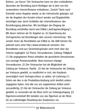
Buttons „zur Kasse“ Der Verbraucher kann vor dem verbindlichen
Absenden der Bestellung durch Betätigen der in dem von ihm
verwendeten Internet-Browser enthaltenen „Zurück“-Taste nach
Kontrolle seiner Angaben wieder zu der Internetseite gelangen, auf
der die Angaben des Kunden erfasst werden und Eingabefehler
berichtigen bzw. durch Schließen des Internetbrowsers den
Bestellvorgang abbrechen. Wir bestätigen den Eingang der
Bestellung unmittelbar durch eine E-Mail („Auftragsbestätigung“).
Mit dieser nehmen wir Ihr Angebot an. (5) Speicherung des
Vertragstextes bei Bestellungen über unseren Internetshop : Wir
senden Ihnen die Bestelldaten per E-Mail zu. Die AGB können Sie
jederzeit auch unter
http://www.omfakio.de
einsehen. Ihre
Bestelldaten sind aus Sicherheitsgründen nicht mehr über das
Internet zugänglich. §3 Preise, Versandkosten, Zahlung, Fälligkeit
(1) Die angegebenen Preise enthalten die gesetzliche Umsatzsteuer
und sonstige Preisbestandteile. Hinzu kommen etwaige
Versandkosten. (2) Der Verbraucher hat die Möglichkeit der
Zahlung per Vorkasse, PayPal . (3) Hat der Verbraucher die Zahlung
per Vorkasse gewählt, so verpflichtet er sich, den Kaufpreis
unverzüglich nach Vertragsschluss zu zahlen. §4 Lieferung (1)
Sofern wir dies in der Produktbeschreibung nicht deutlich anders
angegeben haben, sind alle von uns angebotenen Artikel sofort
versandfertig. (2) Hat der Verbraucher die Zahlung per Vorkasse
gewählt, so versenden wir die Ware nicht vor Zahlungseingang. §5
Eigentumsvorbehalt Wir behalten uns das Eigentum an der Ware
bis zur vollständigen Bezahlung des Kaufpreises vor.
**********************************************************************
****************************** §6 Widerrufsrecht