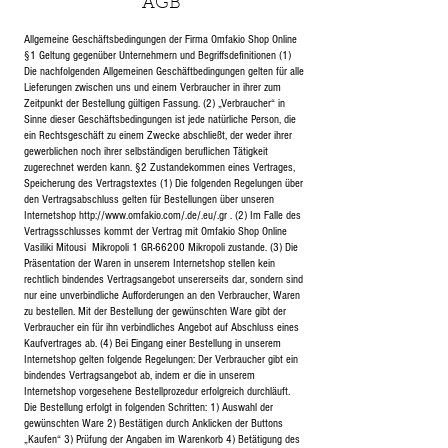
AGB
Allgemeine Geschäftsbedingungen der Firma Omfakio Shop Online
§1 Geltung gegenüber Unternehmern und Begriffsdefinitionen (1)
Die nachfolgenden Allgemeinen Geschäftbedingungen gelten für alle
Lieferungen zwischen uns und einem Verbraucher in ihrer zum
Zeitpunkt der Bestellung gültigen Fassung. (2) „Verbraucher“ in
Sinne dieser Geschäftsbedingungen ist jede natürliche Person, die
ein Rechtsgeschäft zu einem Zwecke abschließt, der weder ihrer
gewerblichen noch ihrer selbständigen beruflichen Tätigkeit
zugerechnet werden kann. §2 Zustandekommen eines Vertrages,
Speicherung des Vertragstextes (1) Die folgenden Regelungen über
den Vertragsabschluss gelten für Bestellungen über unseren
Internetshop
http://www.omfakio.com/.de/.eu/.gr .
(2) Im Falle des
Vertragsschlusses kommt der Vertrag mit Omfakio Shop Online
Vasiliki Mitousi Mikropoli 1 GR-66200 Mikropoli zustande. (3) Die
Präsentation der Waren in unserem Internetshop stellen kein
rechtlich bindendes Vertragsangebot unsererseits dar, sondern sind
nur eine unverbindliche Aufforderungen an den Verbraucher, Waren
zu bestellen. Mit der Bestellung der gewünschten Ware gibt der
Verbraucher ein für ihn verbindliches Angebot auf Abschluss eines
Kaufvertrages ab. (4) Bei Eingang einer Bestellung in unserem
Internetshop gelten folgende Regelungen: Der Verbraucher gibt ein
bindendes Vertragsangebot ab, indem er die in unserem
Internetshop vorgesehene Bestellprozedur erfolgreich durchläuft.
Die Bestellung erfolgt in folgenden Schritten: 1) Auswahl der
gewünschten Ware 2) Bestätigen durch Anklicken der Buttons
„Kaufen“ 3) Prüfung der Angaben im Warenkorb 4) Betätigung des