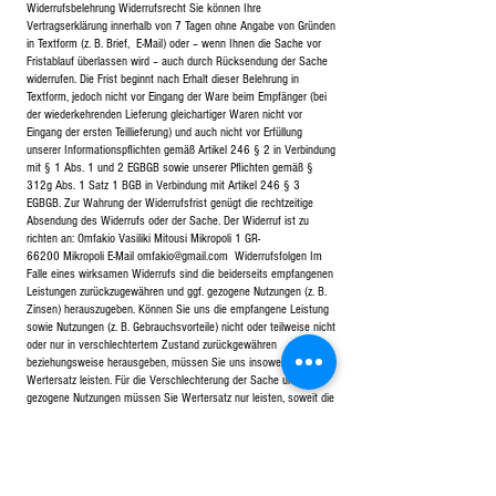
Widerrufsbelehrung Widerrufsrecht Sie können Ihre
Vertragserklärung innerhalb von 7 Tagen ohne Angabe von Gründen
in Textform (z. B. Brief, E-Mail) oder – wenn Ihnen die Sache vor
Fristablauf überlassen wird – auch durch Rücksendung der Sache
widerrufen. Die Frist beginnt nach Erhalt dieser Belehrung in
Textform, jedoch nicht vor Eingang der Ware beim Empfänger (bei
der wiederkehrenden Lieferung gleichartiger Waren nicht vor
Eingang der ersten Teillieferung) und auch nicht vor Erfüllung
unserer Informationspflichten gemäß Artikel 246 § 2 in Verbindung
mit § 1 Abs. 1 und 2 EGBGB sowie unserer Pflichten gemäß §
312g Abs. 1 Satz 1 BGB in Verbindung mit Artikel 246 § 3
EGBGB. Zur Wahrung der Widerrufsfrist genügt die rechtzeitige
Absendung des Widerrufs oder der Sache. Der Widerruf ist zu
richten an: Omfakio Vasiliki Mitousi Mikropoli 1 GR-
66200 Mikropoli E-Mail
omfakio@gmail.com
Widerrufsfolgen Im
Falle eines wirksamen Widerrufs sind die beiderseits empfangenen
Leistungen zurückzugewähren und ggf. gezogene Nutzungen (z. B.
Zinsen) herauszugeben. Können Sie uns die empfangene Leistung
sowie Nutzungen (z. B. Gebrauchsvorteile) nicht oder teilweise nicht
oder nur in verschlechtertem Zustand zurückgewähren
beziehungsweise herausgeben, müssen Sie uns insoweit
Wertersatz leisten. Für die Verschlechterung der Sache und für
gezogene Nutzungen müssen Sie Wertersatz nur leisten, soweit die
Nutzungen oder die Verschlechterung auf einen Umgang mit der
Sache zurückzuführen ist, der über die Prüfung der Eigenschaften
und der Funktionsweise hinausgeht. Unter „Prüfung der
Eigenschaften und der Funktionsweise“ versteht man das Testen
und Ausprobieren der jeweiligen Ware, wie es etwa im